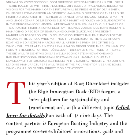
TREAM ON WWW.BOOT.COM. BOOT DIRECTOR PETROS MICHELIDAKIS, WILL OPEN T
HE BID TOGETHER WITH PHILIP EASTHILL, EBI’S SECRETARY GENERAL. IDEAS AND V
ISIONS FOR THE MARINA OF THE FUTURE WILL BE PRESENTED BY DEAN SMITH, C
HIEF OPERATING OFFICER AND DEPUTY MANAGING DIRECTOR OF THE LEADING M
ARINA ASSOCIATION IN THE MEDITERRANEAN AND THE GULF STATES - D MARIN - A
ND LINOS VOSKARIDES, RESPONSIBLE FOR MARITIME POLICY AND BLUE GROWTH I
N THE EUROPEAN COMMISSION. AFTERWARDS, RENATA MAREVIC, MANAGER OF T
HE CROATIAN MARINA PUNAT, DEAN SMITH, LINOS VOSKARIDES, HANS ROELANTS, M
ANAGING DIRECTOR OF SEARAY, AND OLIVER GLÜCK, VICE PRESIDENT M
ARKETING TORQEEDO, WILL DISCUSS THE CONCRETE IMPLEMENTATION OF THE V
ISIONS IN THE EUROPE-WIDE MARINAS. THE MODERATOR IS THE WELL-KNOWN B
OATING MEDIA EXPERT MARCUS KRALL. AFTER THE PREMIERE OF THE BID, W
HICH WILL START AT THE 61ST CARAVAN SALON DÜSSELDORF, THE SUSTAINABILITY F
ORUM IS HEADING FOR BOOT DÜSSELDORF 2023. OVER NINE TRADE FAIR DAYS, T
HE BID WILL PRESENT VISIONS AS WELL AS CONCRETE INNOVATIONS AND I
MPLEMENTATIONS IN EUROPEAN PORTS AND MARINAS INCLUDING THE D
EVELOPMENT OF SUSTAINABLE MODELS IN THE BOATING INDUSTRY. IN ADDITION, L
EADING MANUFACTURERS WILL PRESENT THEIR CURRENT DRIVES AND BOATS, W
HICH CAN ALSO BE SEEN DIRECTLY ON SITE AT BOOT.
T
his year’s edition of Boot Düsseldorf includes
the Blue Innovation Dock (BID) forum, a
‘new platform for sustainability and
transformation’, with a different topic
(click
here for details)
on each of its nine days. The
content partner is European Boating Industry and the
programme covers exhibitors’ innovations, goals and