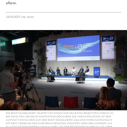
show.
JANUARY 05, 2023
alt="Boot Director Petros Michelidakis on the Blue Innovation
Dock:"/>
DIE BOOT DÜSSELDORF STARTET MIT EINEM HOCHKARÄTIG BESETZTEN FORUM IN
DIE NEUE ÄRA DES BLUE INNOVATION DOCK (BID). DIE VERANSTALTUNG IST DER
AUFTAKT FÜR DAS BID AUF DER BOOT DÜSSELDORF 2023 UND WIRD GEMEINSAM
MIT DEM VERBAND DER EUROPEAN BOATING INDUSTRY (EBI) ORGANISIERT. AM
30. AUGUST DISKUTIEREN AB 19:00 UHR AUF DER BID-BÜHNE IN DER HALLE 3 DER