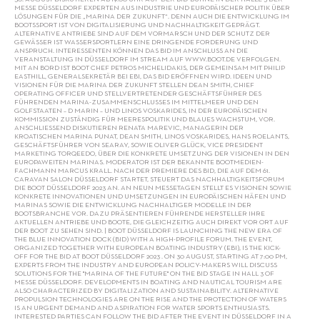
MESSE DÜSSELDORF EXPERTEN AUS INDUSTRIE UND EUROPÄISCHER POLITIK ÜBER
LÖSUNGEN FÜR DIE „MARINA DER ZUKUNFT“. DENN AUCH DIE ENTWICKLUNG IM
BOOTSSPORT IST VON DIGITALISIERUNG UND NACHHALTIGKEIT GEPRÄGT.
ALTERNATIVE ANTRIEBE SIND AUF DEM VORMARSCH UND DER SCHUTZ DER
GEWÄSSER IST WASSERSPORTLERN EINE DRINGENDE FORDERUNG UND
ANSPRUCH. INTERESSENTEN KÖNNEN DAS BID IM ANSCHLUSS AN DIE
VERANSTALTUNG IN DÜSSELDORF IM STREAM AUF WWW.BOOT.DE VERFOLGEN.
MIT AN BORD IST BOOT CHEF PETROS MICHELIDAKIS, DER GEMEINSAM MIT PHILIP
EASTHILL, GENERALSEKRETÄR BEI EBI, DAS BID ERÖFFNEN WIRD. IDEEN UND
VISIONEN FÜR DIE MARINA DER ZUKUNFT STELLEN DEAN SMITH, CHIEF
OPERATING OFFICER UND STELLVERTRETENDER GESCHÄFTSFÜHRER DES
FÜHRENDEN MARINA-ZUSAMMENSCHLUSSES IM MITTELMEER UND DEN
GOLFSTAATEN – D MARIN – UND LINOS VOSKARIDES, IN DER EUROPÄISCHEN
KOMMISSION ZUSTÄNDIG FÜR MEERESPOLITIK UND BLAUES WACHSTUM, VOR.
ANSCHLIESSEND DISKUTIEREN RENATA MAREVIC, MANAGERIN DER K
ROATISCHEN MARINA PUNAT, DEAN SMITH, LINOS VOSKARIDES, HANS ROELANTS, G
ESCHÄFTSFÜHRER VON SEARAY, SOWIE OLIVER GLÜCK, VICE PRESIDENT M
ARKETING TORQEEDO, ÜBER DIE KONKRETE UMSETZUNG DER VISIONEN IN DEN E
UROPAWEITEN MARINAS. MODERATOR IST DER BEKANNTE BOOTMEDIEN-F
ACHMANN MARCUS KRALL. NACH DER PREMIERE DES BID, DIE AUF DEM 61. C
ARAVAN SALON DÜSSELDORF STARTET, STEUERT DAS NACHHALTIGKEITSFORUM D
IE BOOT DÜSSELDORF 2023 AN. AN NEUN MESSETAGEN STELLT ES VISIONEN SOWIE K
ONKRETE INNOVATIONEN UND UMSETZUNGEN IN EUROPÄISCHEN HÄFEN UND M
ARINAS SOWIE DIE ENTWICKLUNG NACHHALTIGER MODELLE IN DER B
OOTSBRANCHE VOR. DAZU PRÄSENTIEREN FÜHRENDE HERSTELLER IHRE A
KTUELLEN ANTRIEBE UND BOOTE, DIE GLEICHZEITIG AUCH DIREKT VOR ORT AUF D
ER BOOT ZU SEHEN SIND. | BOOT DÜSSELDORF IS LAUNCHING THE NEW ERA OF T
HE BLUE INNOVATION DOCK (BID) WITH A HIGH-PROFILE FORUM. THE EVENT, O
RGANIZED TOGETHER WITH EUROPEAN BOATING INDUSTRY (EBI), IS THE KICK-O
FF FOR THE BID AT BOOT DÜSSELDORF 2023 . ON 30 AUGUST, STARTING AT 7:00 PM, E
XPERTS FROM THE INDUSTRY AND EUROPEAN POLICY-MAKERS WILL DISCUSS S
OLUTIONS FOR THE "MARINA OF THE FUTURE" ON THE BID STAGE IN HALL 3 OF M
ESSE DÜSSELDORF. DEVELOPMENTS IN BOATING AND NAUTICAL TOURISM ARE A
LSO CHARACTERIZED BY DIGITALIZATION AND SUSTAINABILITY. ALTERNATIVE P
ROPULSION TECHNOLOGIES ARE ON THE RISE AND THE PROTECTION OF WATERS I
S AN URGENT DEMAND AND ASPIRATION FOR WATER SPORTS ENTHUSIASTS. I
NTERESTED PARTIES CAN FOLLOW THE BID AFTER THE EVENT IN DÜSSELDORF IN A S